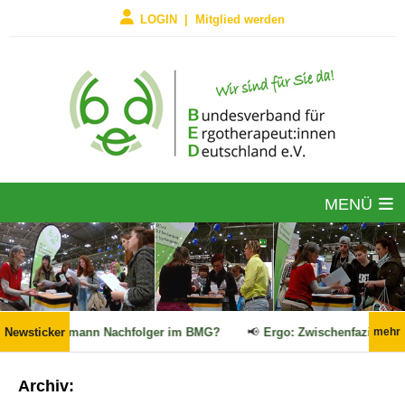
LOGIN | Mitglied werden
MENÜ
amt, Linnemann Nachfolger im BMG?
Newsticker
📢
Ergo: Zwischenfazit des GK
mehr
Archiv: