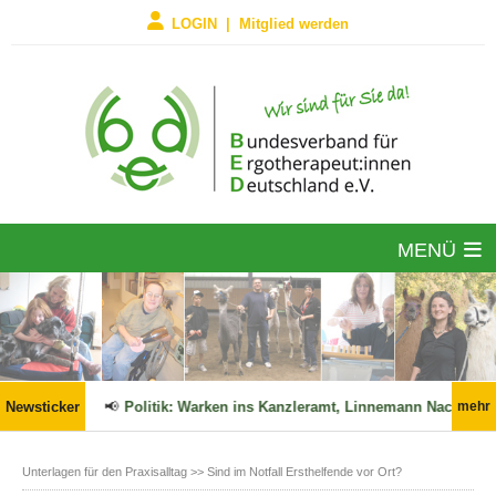
LOGIN | Mitglied werden
MENÜ
 in Kraft!
Newsticker
📢
Politik: Warken ins Kanzleramt, Linnemann Nachfolge
mehr
Unterlagen für den Praxisalltag
>> Sind im Notfall Ersthelfende vor Ort?