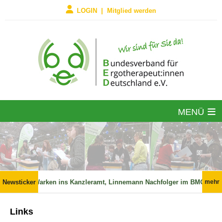
LOGIN | Mitglied werden
MENÜ

Newsticker
Politik: Warken ins Kanzleramt, Linnemann Nachfolger im BMG?

mehr
Links