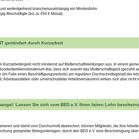
t und weitestgehend branchenunabhängig ein Mindestlohn.
ügig Beschäftigte (bis zu 450 € Monat).
T gemindert durch Kurzarbeit
on Kurzarbeitergeld nicht mindernd auf Mutterschaftsleistungen aus. In einem gem
ndesfamilienministerium klar, dass sich sowohl das Mutterschaftsgeld (gezahlt 
n (im Falle eines Beschäftigungsverbots) am regulären Durchschnittsgehalt der le
, Arbeitsausfällen oder unverschuldeter Arbeitsversäumnis wirken sich also nicht 
mangel: Lassen Sie sich vom BED e.V. Ihren fairen Lohn bescheini
ifferieren und damit vom Durchschnitt abweichen, können Mitglieder, die ihre Arbei
reichung geeigneter Belegunterlagen, durch den BED e.V. eine Bescheinigung über