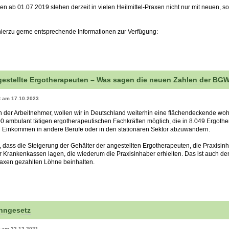
n ab 01.07.2019 stehen derzeit in vielen Heilmittel-Praxen nicht nur mit neuen, 
hierzu gerne entsprechende Informationen zur Verfügung:
estellte Ergotherapeuten – Was sagen die neuen Zahlen der BG
rt am 17.10.2023
r Arbeitnehmer, wollen wir in Deutschland weiterhin eine flächendeckende wohno
00 ambulant tätigen ergotherapeutischen Fachkräften möglich, die in 8.049 Ergoth
 Einkommen in andere Berufe oder in den stationären Sektor abzuwandern.
, dass die Steigerung der Gehälter der angestellten Ergotherapeuten, die Praxisin
 Krankenkassen lagen, die wiederum die Praxisinhaber erhielten. Das ist auch 
raxen gezahlten Löhne beinhalten.
hngesetz
rt am 22.12.2021