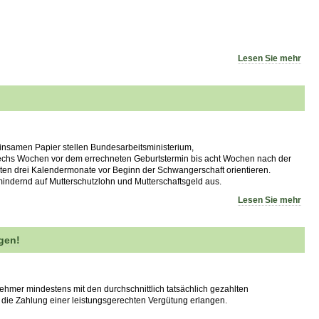
Lesen Sie mehr
einsamen Papier stellen Bundesarbeitsministerium,
sechs Wochen vor dem errechneten Geburtstermin bis acht Wochen nach der
tzten drei Kalendermonate vor Beginn der Schwangerschaft orientieren.
mindernd auf Mutterschutzlohn und Mutterschaftsgeld aus.
Lesen Sie mehr
gen!
tnehmer mindestens mit den durchschnittlich tatsächlich gezahlten
 die Zahlung einer leistungsgerechten Vergütung erlangen.