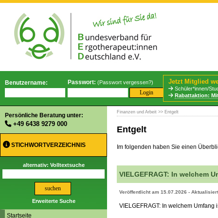
Jetzt Mitglied w
Passwort:
Benutzername:
(
Passwort vergessen?
)
Schüler*innen/Stud
Rabattaktion: Mi
Finanzen und Arbeit
>> Entgelt
Persönliche Beratung unter:
+49 6438 9279 000
Entgelt
STICHWORTVERZEICHNIS
Im folgenden haben Sie einen Überblick
alternativ: Volltextsuche
VIELGEFRAGT: In welchem Umf
Veröffentlicht am 15.07.2026 - Aktualisie
Erweiterte Suche
VIELGEFRAGT: In welchem Umfang ist
Startseite