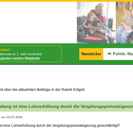
erden!
📢
BStabG tritt am 30.07.2026 in Kraft!
Newsticker
📢
Politik: Wark
ierende im 1. Jahr kostenfrei
tglieder werben Mitglieder
 über die aktuellsten Beiträge in der Rubrik Entgelt.
ang ist eine Lohnerhöhung durch die Vergütungspreissteigerun
rt am 16.07.2026
 eine Lohnerhöhung durch die Vergütungspreissteigerung gerechtfertigt?