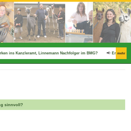
en ins Kanzleramt, Linnemann Nachfolger im BMG?
📢
Ergo: Zwische
mehr
g sinnvoll?