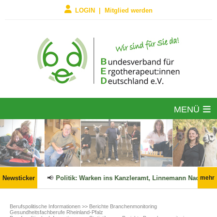
LOGIN | Mitglied werden
MENÜ
6 in Kraft!
Newsticker
📢
Politik: Warken ins Kanzleramt, Linnemann Nachfolg
mehr
Berufspolitische Informationen
>> Berichte Branchenmonitoring
Gesundheitsfachberufe Rheinland-Pfalz