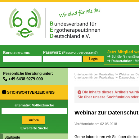
Jetzt Mitglied w
Passwort:
Benutzername:
(
Passwort vergessen?
)
Schüler*innen/Stud
Rabattaktion: Mi
Persönliche Beratung unter:
Unterlagen für den Praxisalltag
>> Webinar zur Da
Unterlagen für den Praxisalltag
>>
Datenschutz
>>
+49 6438 9279 000
Die Inhalte dieses Artikels wurd
STICHWORTVERZEICHNIS
Sie über unsere Suchfunktion ode
alternativ: Volltextsuche
Webinar zur Datenschu
Veröffentlicht am 02.05.2018
Erweiterte Suche
Gerne informieren wir Sie über die
Startseite