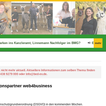
ken ins Kanzleramt, Linnemann Nachfolger im BMG?
📢
Ergo: Zwisc
mehr
e
nicht mehr aktuell. Aktuellere Informationen zum selben Thema finden
6438 9279 000
oder
info@bed-ev.de
.
onspartner web4business
Datenschutzgrundverordnung (DSGVO) in den kommenden Wochen.