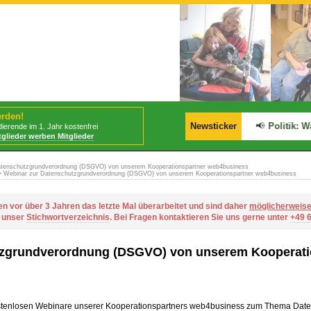
erden!
📢
BStabG tritt am 30.07.2026 in Kraft!
Newsticker
📢
Politik: War
ierende im 1. Jahr kostenfrei
tglieder werben Mitglieder
tenschutzgrundverordnung (DSGVO) von unserem Kooperationspartner web4business
 Webinar zur Datenschutzgrundverordnung (DSGVO) von unserem Kooperationspartner web4business
en vor über 3 Jahren das letzte Mal überarbeitet und sind daher
möglicherweis
r unser
Stichwortverzeichnis
. Bei Fragen kontaktieren Sie uns gerne unter
+49 
tzgrundverordnung (DSGVO) von unserem Kooperati
 kostenlosen Webinare unserer Kooperationspartners web4business zum Thema 