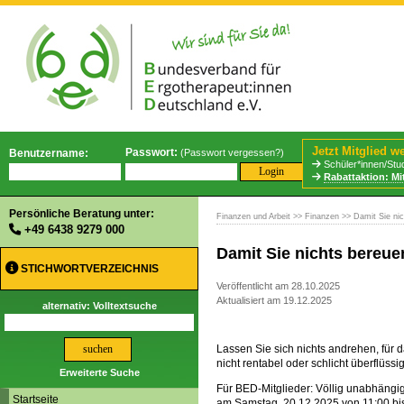
Jetzt Mitglied w
Passwort:
Benutzername:
(
Passwort vergessen?
)
Schüler*innen/Stud
Rabattaktion: Mi
Persönliche Beratung unter:
Finanzen und Arbeit
>>
Finanzen
>> Damit Sie nic
+49 6438 9279 000
Damit Sie nichts bereue
STICHWORTVERZEICHNIS
Veröffentlicht am 28.10.2025
Aktualisiert am 19.12.2025
alternativ: Volltextsuche
Lassen Sie sich nichts andrehen, für 
nicht rentabel oder schlicht überflüssig
Erweiterte Suche
Für BED-Mitglieder: Völlig unabhängig
Startseite
am Samstag, 20.12.2025 von 11:00 bis