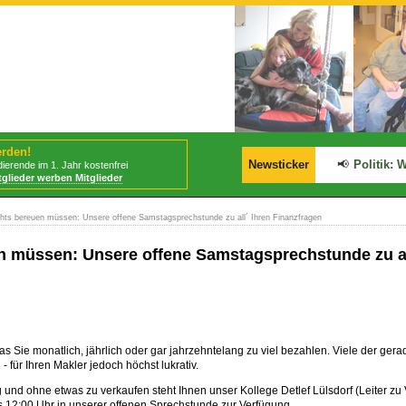
erden!
📢
BStabG tritt am 30.07.2026 in Kraft!
Newsticker
📢
Politik: W
ierende im 1. Jahr kostenfrei
tglieder werben Mitglieder
hts bereuen müssen: Unsere offene Samstagsprechstunde zu all´ Ihren Finanzfragen
n müssen: Unsere offene Samstagsprechstunde zu al
das Sie monatlich, jährlich oder gar jahrzehntelang zu viel bezahlen. Viele der 
 - für Ihren Makler jedoch höchst lukrativ.
 und ohne etwas zu verkaufen steht Ihnen unser Kollege Detlef Lülsdorf (Leiter zu
 12:00 Uhr in unserer offenen Sprechstunde zur Verfügung.