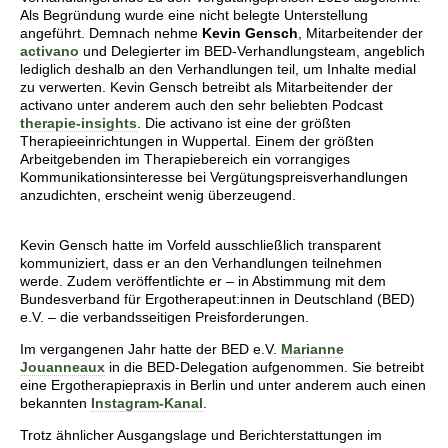
Als Begründung wurde eine nicht belegte Unterstellung
angeführt. Demnach nehme
Kevin Gensch
, Mitarbeitender der
activano
und Delegierter im BED-Verhandlungsteam, angeblich
lediglich deshalb an den Verhandlungen teil, um Inhalte medial
zu verwerten. Kevin Gensch betreibt als Mitarbeitender der
activano unter anderem auch den sehr beliebten Podcast
therapie-insights
. Die activano ist eine der größten
Therapieeinrichtungen in Wuppertal. Einem der größten
Arbeitgebenden im Therapiebereich ein vorrangiges
Kommunikationsinteresse bei Vergütungspreisverhandlungen
anzudichten, erscheint wenig überzeugend.
Kevin Gensch hatte im Vorfeld ausschließlich transparent
kommuniziert, dass er an den Verhandlungen teilnehmen
werde. Zudem veröffentlichte er – in Abstimmung mit dem
Bundesverband für Ergotherapeut:innen in Deutschland (BED)
e.V. – die verbandsseitigen Preisforderungen.
Im vergangenen Jahr hatte der BED e.V.
Marianne
Jouanneaux
in die BED-Delegation aufgenommen. Sie betreibt
eine Ergotherapiepraxis in Berlin und unter anderem auch einen
bekannten
Instagram-Kanal
.
Trotz ähnlicher Ausgangslage und Berichterstattungen im