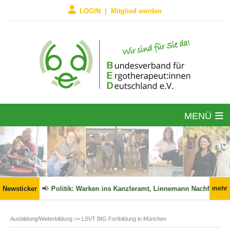
LOGIN | Mitglied werden
MENÜ
 Kraft!
Newsticker
📢
Politik: Warken ins Kanzleramt, Linnemann Nachfolger 
mehr
Ausbildung/Weiterbildung
>> LSVT BIG Fortbildung in München