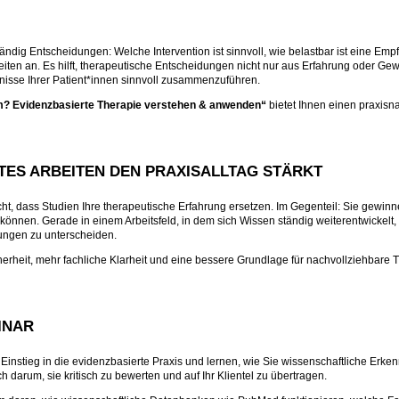
ständig Entscheidungen: Welche Intervention ist sinnvoll, wie belastbar ist eine E
eiten an. Es hilft, therapeutische Entscheidungen nicht nur aus Erfahrung oder Gew
fnisse Ihrer Patient*innen sinnvoll zusammenzuführen.
m? Evidenzbasierte Therapie verstehen & anwenden“
bietet Ihnen einen praxisna
ES ARBEITEN DEN PRAXISALLTAG STÄRKT
ht, dass Studien Ihre therapeutische Erfahrung ersetzen. Im Gegenteil: Sie gewinn
önnen. Gerade in einem Arbeitsfeld, in dem sich Wissen ständig weiterentwickelt,
ungen zu unterscheiden.
herheit, mehr fachliche Klarheit und eine bessere Grundlage für nachvollziehbare 
INAR
Einstieg in die evidenzbasierte Praxis und lernen, wie Sie wissenschaftliche Erkenn
 darum, sie kritisch zu bewerten und auf Ihr Klientel zu übertragen.