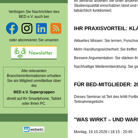
Im Seminar arbeiten Sie unter andere
Studienqualität einschätzen lässt und 
tatsächlich funktioniert.
Verfolgen Sie Nachrichten des
BED e.V. auch bei
IHR PRAXISVORTEIL: K
oder abonnieren Sie unseren
Aktuelles Wissen: Sie lernen, Forschu
Mehr Handlungssicherheit: Sie treffe
Bessere Argumentation: Sie stärken 
Nachhaltige Weiterentwicklung: Sie gew
Alle relevanten
Brancheninformationen erhalten
Sie als Mitglied unmittelbar über
FÜR BED-MITGLIEDER: 2
die
BED e.V. Supergruppen
Dieses Seminar ist Teil des InWi Fort
direkt auf Ihr Smartphone, Tablet
Teilnahmegebühr.
oder Ihren PC.
"WAS WIRKT – UND WAR
Montag, 19.10.2026 I 18:15 - 20:45