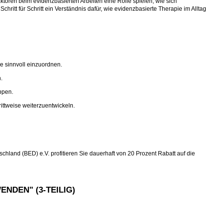
toren beim evidenzbasierten Arbeiten eine Rolle spielen, wie sich
hritt für Schritt ein Verständnis dafür, wie evidenzbasierte Therapie im Alltag
e sinnvoll einzuordnen.
.
ppen.
rittweise weiterzuentwickeln.
chland (BED) e.V. profitieren Sie dauerhaft von 20 Prozent Rabatt auf die
NDEN" (3-TEILIG)