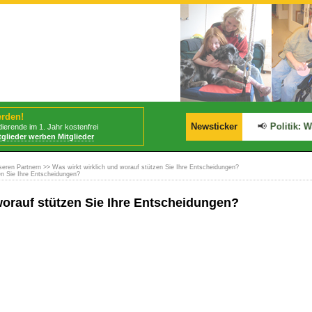
erden!
📢
BStabG tritt am 30.07.2026 in Kraft!
Newsticker
📢
Politik: Wa
ierende im 1. Jahr kostenfrei
tglieder werben Mitglieder
seren Partnern
>> Was wirkt wirklich und worauf stützen Sie Ihre Entscheidungen?
en Sie Ihre Entscheidungen?
worauf stützen Sie Ihre Entscheidungen?