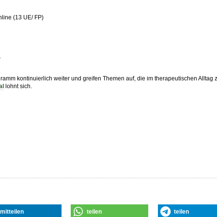
nline (13 UE/ FP)
?
gramm kontinuierlich weiter und greifen Themen auf, die im therapeutischen Allt
al
lohnt sich.
mitteilen
teilen
teilen