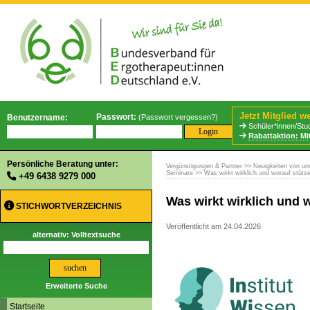
Jetzt Mitglied w
Passwort:
Benutzername:
(
Passwort vergessen?
)
Schüler*innen/Stud
Rabattaktion: Mi
Persönliche Beratung unter:
Vergünstigungen & Partner
>>
Neuigkeiten von un
Seminare
>> Was wirkt wirklich und worauf stütz
+49 6438 9279 000
Was wirkt wirklich und 
STICHWORTVERZEICHNIS
Veröffentlicht am 24.04.2026
alternativ: Volltextsuche
Erweiterte Suche
Startseite