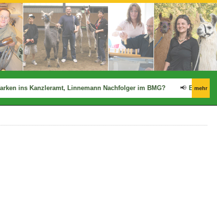
rken ins Kanzleramt, Linnemann Nachfolger im BMG?
📢
Ergo: Zwisc
mehr