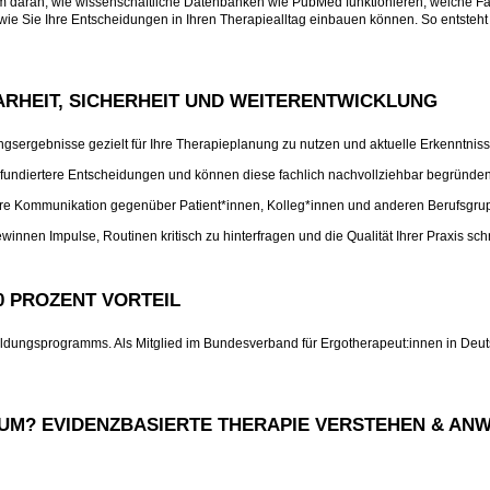
m daran, wie wissenschaftliche Datenbanken wie PubMed funktionieren, welche Fak
wie Sie Ihre Entscheidungen in Ihren Therapiealltag einbauen können. So entsteht Sc
LARHEIT, SICHERHEIT UND WEITERENTWICKLUNG
ngsergebnisse gezielt für Ihre Therapieplanung zu nutzen und aktuelle Erkenntniss
n fundiertere Entscheidungen und können diese fachlich nachvollziehbar begründen
Ihre Kommunikation gegenüber Patient*innen, Kolleg*innen und anderen Berufsgru
innen Impulse, Routinen kritisch zu hinterfragen und die Qualität Ihrer Praxis sch
0 PROZENT VORTEIL
bildungsprogramms. Als Mitglied im Bundesverband für Ergotherapeut:innen in Deuts
UM? EVIDENZBASIERTE THERAPIE VERSTEHEN & ANWE