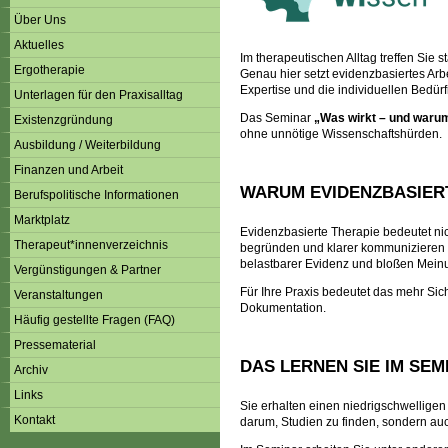
Über Uns
Aktuelles
Im therapeutischen Alltag treffen Sie 
Ergotherapie
Genau hier setzt evidenzbasiertes Arb
Expertise und die individuellen Bedür
Unterlagen für den Praxisalltag
Das Seminar
„Was wirkt – und waru
Existenzgründung
ohne unnötige Wissenschaftshürden.
Ausbildung / Weiterbildung
Finanzen und Arbeit
WARUM EVIDENZBASIERT
Berufspolitische Informationen
Marktplatz
Evidenzbasierte Therapie bedeutet nic
Therapeut*innenverzeichnis
begründen und klarer kommunizieren k
belastbarer Evidenz und bloßen Mein
Vergünstigungen & Partner
Für Ihre Praxis bedeutet das mehr Sic
Veranstaltungen
Dokumentation.
Häufig gestellte Fragen (FAQ)
Pressematerial
DAS LERNEN SIE IM SEM
Archiv
Links
Sie erhalten einen niedrigschwelligen 
Kontakt
darum, Studien zu finden, sondern auch