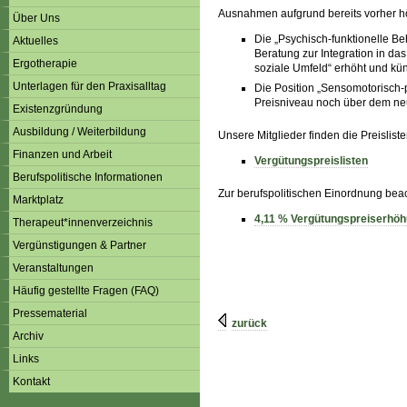
Ausnahmen aufgrund bereits vorher 
Über Uns
Die „Psychisch-funktionelle Be
Aktuelles
Beratung zur Integration in da
Ergotherapie
soziale Umfeld“ erhöht und kün
Unterlagen für den Praxisalltag
Die Position „Sensomotorisch-p
Preisniveau noch über dem neu
Existenzgründung
Ausbildung / Weiterbildung
Unsere Mitglieder finden die Preislist
Finanzen und Arbeit
Vergütungspreislisten
Berufspolitische Informationen
Zur berufspolitischen Einordnung bea
Marktplatz
4,11 % Vergütungspreiserhöhu
Therapeut*innenverzeichnis
Vergünstigungen & Partner
Veranstaltungen
Häufig gestellte Fragen (FAQ)
Pressematerial
zurück
Archiv
Links
Kontakt