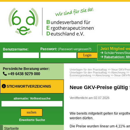
Jetzt Mitglied w
Passwort:
Benutzername:
(
Passwort vergessen?
)
Schüler*innen/Stud
Rabattaktion: Mi
Persönliche Beratung unter:
Unterlagen für den Praxisalltag
>> Neue GKV-Preise
Unterlagen für den Praxisalltag
>>
Abrechnung
>> 
+49 6438 9279 000
Existenzgründung
>>
Abrechnung
>> Neue GKV-Prei
STICHWORTVERZEICHNIS
Neue GKV-Preise gültig 
Veröffentlicht am 02.07.2026
alternativ: Volltextsuche
Wie bereits mitgeteilt gelten für er
werden dürfen.
Erweiterte Suche
Die Preise wurden linear um 4,11% 
Startseite