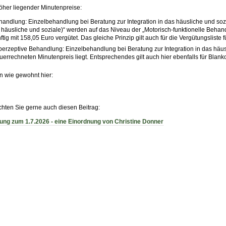
höher liegender Minutenpreise:
handlung: Einzelbehandlung bei Beratung zur Integration in das häusliche und soz
s häusliche und soziale)“ werden auf das Niveau der „Motorisch-funktionelle Behan
ftig mit 158,05 Euro vergütet. Das gleiche Prinzip gilt auch für die Vergütungslist
erzeptive Behandlung: Einzelbehandlung bei Beratung zur Integration in das häusl
errechneten Minutenpreis liegt. Entsprechendes gilt auch hier ebenfalls für Blan
en wie gewohnt hier:
chten Sie gerne auch diesen Beitrag:
ng zum 1.7.2026 - eine Einordnung von Christine Donner