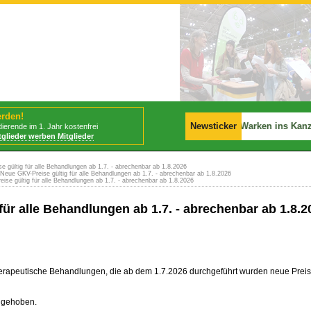
erden!
📢
BStabG tritt am 30.07.2026 in Kraft!
📢
Newsticker
Politik: Warken ins Kanzl
ierende im 1. Jahr kostenfrei
tglieder werben Mitglieder
 gültig für alle Behandlungen ab 1.7. - abrechenbar ab 1.8.2026
Neue GKV-Preise gültig für alle Behandlungen ab 1.7. - abrechenbar ab 1.8.2026
se gültig für alle Behandlungen ab 1.7. - abrechenbar ab 1.8.2026
für alle Behandlungen ab 1.7. - abrechenbar ab 1.8.2
gotherapeutische Behandlungen, die ab dem 1.7.2026 durchgeführt wurden neue Pre
angehoben.