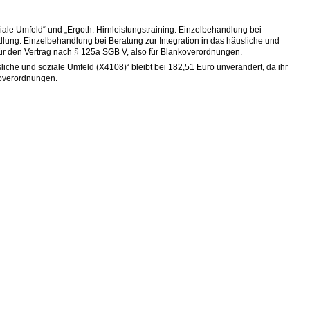
iale Umfeld“ und „Ergoth. Hirnleistungstraining: Einzelbehandlung bei
dlung: Einzelbehandlung bei Beratung zur Integration in das häusliche und
e für den Vertrag nach § 125a SGB V, also für Blankoverordnungen.
iche und soziale Umfeld (X4108)“ bleibt bei 182,51 Euro unverändert, da ihr
koverordnungen.