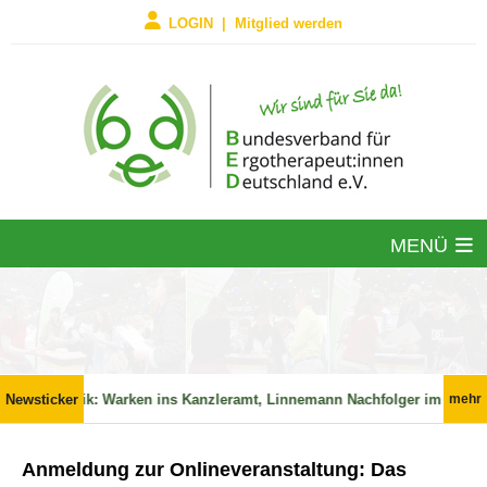
LOGIN | Mitglied werden
MENÜ
Newsticker
📢
Politik: Warken ins Kanzleramt, Linnemann Nachfolger im BMG?
mehr
Anmeldung zur Onlineveranstaltung: Das