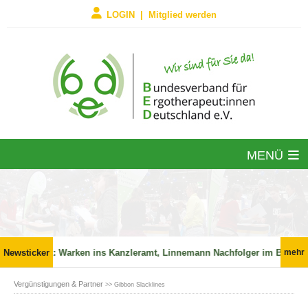
LOGIN | Mitglied werden
MENÜ

Newsticker
Politik: Warken ins Kanzleramt, Linnemann Nachfolger im BMG?
mehr
Vergünstigungen & Partner
>> Gibbon Slacklines