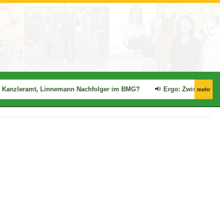
zleramt, Linnemann Nachfolger im BMG?
📢
Ergo: Zwischenfazit de
mehr