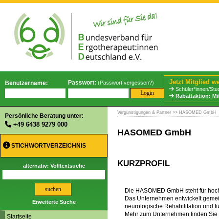
Jetzt Mitglied w
Passwort:
Benutzername:
(
Passwort vergessen?
)
Schüler*innen/Stud
Rabattaktion: Mi
Vergünstigungen & Partner
>> HASOMED GmbH
Persönliche Beratung unter:
+49 6438 9279 000
HASOMED GmbH
STICHWORTVERZEICHNIS
KURZPROFIL
alternativ: Volltextsuche
Die HASOMED GmbH steht für hoch
Das Unternehmen entwickelt gemein
Erweiterte Suche
neurologische Rehabilitation und f
Mehr zum Unternehmen finden Sie
Startseite