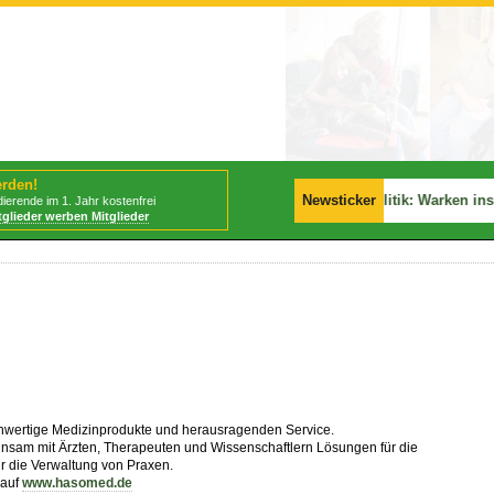
erden!
📢
BStabG tritt am 30.07.2026 in Kraft!
Newsticker
📢
Politik: Warken ins Kan
ierende im 1. Jahr kostenfrei
tglieder werben Mitglieder
wertige Medizinprodukte und herausragenden Service.
sam mit Ärzten, Therapeuten und Wissenschaftlern Lösungen für die
ür die Verwaltung von Praxen.
 auf
www.hasomed.de