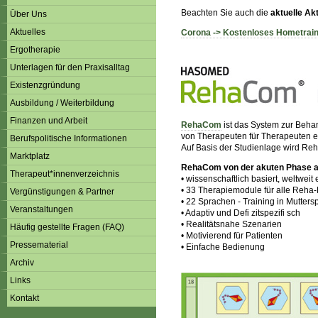
Beachten Sie auch die
aktuelle A
Über Uns
Aktuelles
Corona -> Kostenloses Hometrain
Ergotherapie
Unterlagen für den Praxisalltag
Existenzgründung
Ausbildung / Weiterbildung
Finanzen und Arbeit
RehaCom
ist das System zur Beha
von Therapeuten für Therapeuten ent
Berufspolitische Informationen
Auf Basis der Studienlage wird Re
Marktplatz
RehaCom von der akuten Phase an
Therapeut*innenverzeichnis
• wissenschaftlich basiert, weltweit e
• 33 Therapiemodule für alle Reha
Vergünstigungen & Partner
• 22 Sprachen - Training in Mutters
Veranstaltungen
• Adaptiv und Defi zitspezifi sch
• Realitätsnahe Szenarien
Häufig gestellte Fragen (FAQ)
• Motivierend für Patienten
Pressematerial
• Einfache Bedienung
Archiv
Links
Kontakt