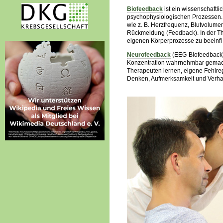
Biofeedback
ist ein wissenschaftl
psychophysiologischen Prozessen
wie z. B. Herzfrequenz, Blutvolume
Rückmeldung (Feedback). In der Th
eigenen Körperprozesse zu beeinfl 
Neurofeedback
(EEG-Biofeedback) 
Konzentration wahrnehmbar gemacht
Therapeuten lernen, eigene Fehlreg
Denken, Aufmerksamkeit und Verhalt