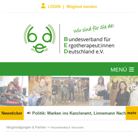
LOGIN | Mitglied werden
MENÜ
n Kraft!
Newsticker
📢
Politik: Warken ins Kanzleramt, Linnemann Nachfolger 
mehr
Vergünstigungen & Partner
>> Neurofeedback Netzwerk