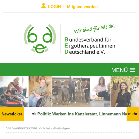
LOGIN | Mitglied werden
MENÜ
6 in Kraft!
Newsticker
📢
Politik: Warken ins Kanzleramt, Linnemann Nachfol
mehr
Stichwortverzeichnis
>> Scheinselbständigkeit