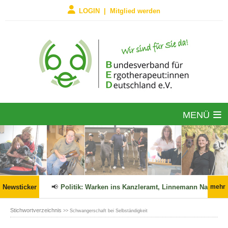
LOGIN | Mitglied werden
MENÜ
6 in Kraft!
Newsticker
📢
Politik: Warken ins Kanzleramt, Linnemann Nachfol
mehr
Stichwortverzeichnis
>> Schwangerschaft bei Selbständigkeit