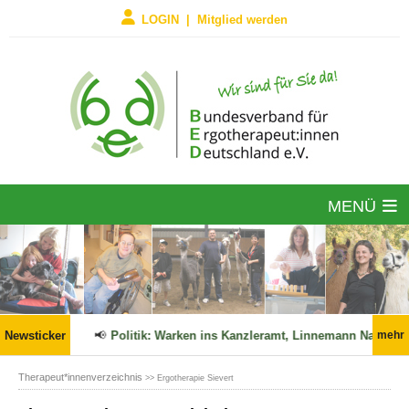
LOGIN | Mitglied werden
MENÜ
26 in Kraft!
Newsticker
📢
Politik: Warken ins Kanzleramt, Linnemann Nachfol
mehr
Therapeut*innenverzeichnis
>> Ergotherapie Sievert