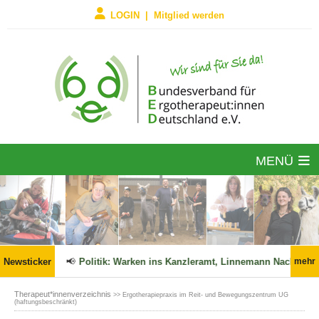
LOGIN | Mitglied werden
MENÜ
 in Kraft!
Newsticker
📢
Politik: Warken ins Kanzleramt, Linnemann Nachfolge
mehr
Therapeut*innenverzeichnis
>> Ergotherapiepraxis im Reit- und Bewegungszentrum UG
(haftungsbeschränkt)