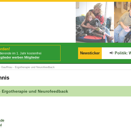
erden!
📢
BStabG tritt am 30.07.2026 in Kraft!
Newsticker
📢
Politik: Wa
ierende im 1. Jahr kostenfrei
tglieder werben Mitglieder
e Gauffriau - Ergotherapie und Neurofeedback
hnis
u - Ergotherapie und Neurofeedback
.de
ml