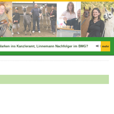
rken ins Kanzleramt, Linnemann Nachfolger im BMG?
📢
Ergo: Zwis
mehr