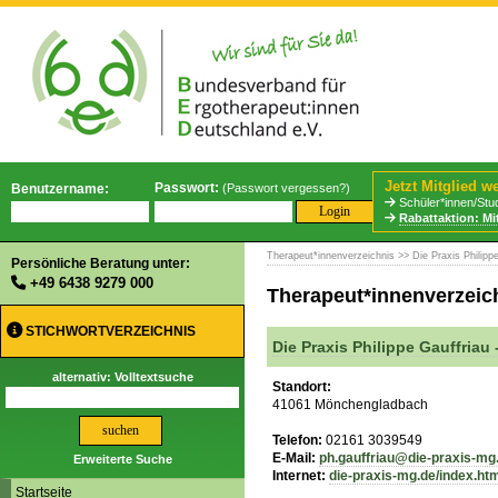
Jetzt Mitglied w
Passwort:
Benutzername:
(
Passwort vergessen?
)
Schüler*innen/Stud
Rabattaktion: Mi
Therapeut*innenverzeichnis
>> Die Praxis Philipp
Persönliche Beratung unter:
+49 6438 9279 000
Therapeut*innenverzeic
STICHWORTVERZEICHNIS
Die Praxis Philippe Gauffria
alternativ: Volltextsuche
Standort:
41061 Mönchengladbach
Telefon:
02161 3039549
E-Mail:
ph.gauffriau@die-praxis-mg
Erweiterte Suche
Internet:
die-praxis-mg.de/index.ht
Startseite