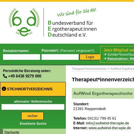
Jetzt Mitglied w
Passwort:
Benutzername:
(
Passwort vergessen?
)
Schüler*innen/Stud
Rabattaktion: Mi
Therapeut*innenverzeichnis
>> AufWind Ergothera
Persönliche Beratung unter:
+49 6438 9279 000
Therapeut*innenverzeic
STICHWORTVERZEICHNIS
AufWind Ergotherapeutische 
alternativ: Volltextsuche
Standort:
21391 Reppenstedt
Telefon:
04131/ 799 45 61
E-Mail:
info@aufwind-therapie.de
Erweiterte Suche
Internet:
www.aufwind-therapie.de
Startseite