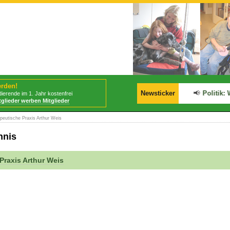
erden!
📢
BStabG tritt am 30.07.2026 in Kraft!
Newsticker
📢
Politik: W
ierende im 1. Jahr kostenfrei
tglieder werben Mitglieder
peutische Praxis Arthur Weis
hnis
Praxis Arthur Weis