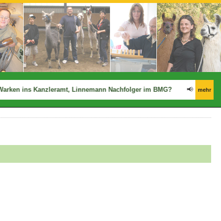
arken ins Kanzleramt, Linnemann Nachfolger im BMG?
📢
Ergo: Zwis
mehr