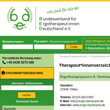
Jetzt Mitglied w
Passwort:
Benutzername:
(
Passwort vergessen?
)
📢
Schüler*innen/Stud
Rabattaktion: Mi
Therapeut*innenverzeichnis
>> Ergotherapiepraxi
Persönliche Beratung unter:
+49 6438 9279 000
Therapeut*innenverzeic
STICHWORTVERZEICHNIS
Ergotherapiepraxis A. Hartma
alternativ: Volltextsuche
Standort:
22946 Trittau
Telefon:
04154-6021993
E-Mail:
info@ergo-hartmann.de
Erweiterte Suche
Internet:
www.ergo-hartmann.de
Startseite