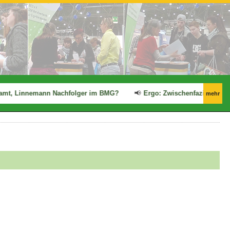
mt, Linnemann Nachfolger im BMG?
📢
Ergo: Zwischenfazit des GKV
mehr