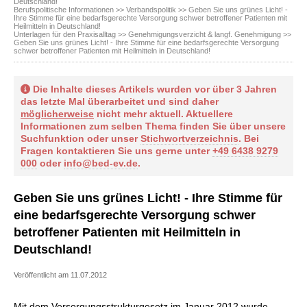
Deutschland!
Berufspolitische Informationen
>>
Verbandspolitik
>> Geben Sie uns grünes Licht! -
Ihre Stimme für eine bedarfsgerechte Versorgung schwer betroffener Patienten mit
Heilmitteln in Deutschland!
Unterlagen für den Praxisalltag
>>
Genehmigungsverzicht & langf. Genehmigung
>>
Geben Sie uns grünes Licht! - Ihre Stimme für eine bedarfsgerechte Versorgung
schwer betroffener Patienten mit Heilmitteln in Deutschland!
Die Inhalte dieses Artikels wurden vor über 3 Jahren
das letzte Mal überarbeitet und sind daher
möglicherweise
nicht mehr aktuell. Aktuellere
Informationen zum selben Thema finden Sie über unsere
Suchfunktion oder unser
Stichwortverzeichnis
. Bei
Fragen kontaktieren Sie uns gerne unter
+49 6438 9279
000
oder
info@bed-ev.de
.
Geben Sie uns grünes Licht! - Ihre Stimme für
eine bedarfsgerechte Versorgung schwer
betroffener Patienten mit Heilmitteln in
Deutschland!
Veröffentlicht am 11.07.2012
Mit dem Versorgungsstrukturgesetz im Januar 2012 wurde