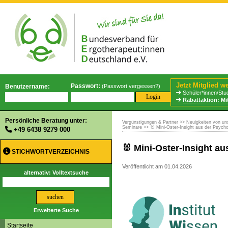
Jetzt Mitglied w
Passwort:
Benutzername:
(
Passwort vergessen?
)
📢
BStabG 
Schüler*innen/Stud
Rabattaktion: Mi
Persönliche Beratung unter:
Vergünstigungen & Partner
>>
Neuigkeiten von un
Seminare
>> 🐰 Mini-Oster-Insight aus der Psycho
+49 6438 9279 000
🐰 Mini-Oster-Insight a
STICHWORTVERZEICHNIS
Veröffentlicht am 01.04.2026
alternativ: Volltextsuche
Erweiterte Suche
Startseite