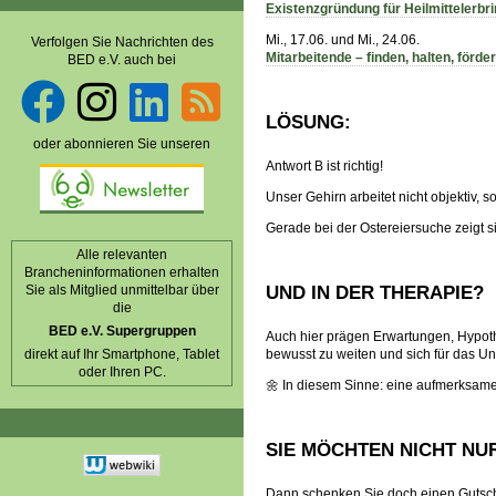
Existenzgründung für Heilmittelerbr
Mi., 17.06. und Mi., 24.06.
Verfolgen Sie Nachrichten des
Mitarbeitende – finden, halten, förde
BED e.V. auch bei
LÖSUNG:
oder abonnieren Sie unseren
Antwort B ist richtig!
Unser Gehirn arbeitet nicht objektiv,
Gerade bei der Ostereiersuche zeigt si
Alle relevanten
Brancheninformationen erhalten
Sie als Mitglied unmittelbar über
UND IN DER THERAPIE?
die
BED e.V. Supergruppen
Auch hier prägen Erwartungen, Hypot
direkt auf Ihr Smartphone, Tablet
bewusst zu weiten und sich für das Un
oder Ihren PC.
🌼 In diesem Sinne: eine aufmerksame 
SIE MÖCHTEN NICHT NU
Dann schenken Sie doch einen Gutschei