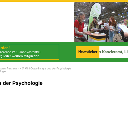
erden!
tritt am 30.07.2026 in Kraft!
📢
Politik: Warken ins Kanzleramt, Li
Newsticker
ierende im 1. Jahr kostenfrei
tglieder werben Mitglieder
seren Partnern
>> 🐰 Mini-Oster-Insight aus der Psychologie
logie
us der Psychologie