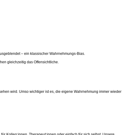
t ausgeblendet – ein klassischer Wahrnehmungs‑Bias.
en gleichzeitig das Offensichtliche.
sehen wird. Umso wichtiger ist es, die eigene Wahrnehmung immer wieder
für Kolleg:innen, Therapeut:innen oder einfach für sich selbst. Unsere