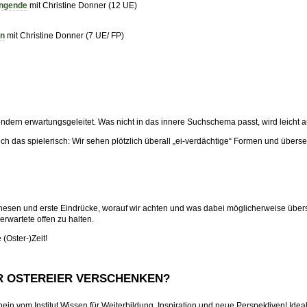
ingende
mit Christine Donner (12 UE)
rn
mit Christine Donner (7 UE/ FP)
 sondern erwartungsgeleitet. Was nicht in das innere Suchschema passt, wird leich
ch das spielerisch: Wir sehen plötzlich überall „ei‑verdächtige“ Formen und überseh
hesen und erste Eindrücke, worauf wir achten und was dabei möglicherweise über
erwartete offen zu halten.
(Oster‑)Zeit!
R OSTEREIER VERSCHENKEN?
n vom Institut Wissen für Weiterbildung, Inspiration und neue Perspektiven! Ideal 