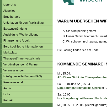
Über Uns
Aktuelles
Ergotherapie
WARUM ÜBERSEHEN WIR 
Unterlagen für den Praxisalltag
Existenzgründung
Sie sind perfekt getarnt
Ausbildung / Weiterbildung
Unser Gehirn filtert nach Erwa
Finanzen und Arbeit
Wir schauen nicht genau genu
Berufspolitische Informationen
Die Lösung finden Sie am Ende!
Marktplatz
Therapeut*innenverzeichnis
KOMMENDE SEMINARE I
Vergünstigungen & Partner
Veranstaltungen
Mi., 15.04.
Häufig gestellte Fragen (FAQ)
ADHS aus Sicht der Therapieberufe –
Pressematerial
Sa., 18.04 und Sa., 25.04.
Das Schmerz Einmaleins Online
mit 
Archiv
Links
Sa., 16.05.
Hochbegabung bei Frauen: Fluch o
Kontakt
Mi., 20.05.-Fr., 29.05. (vierteiliger Kurs