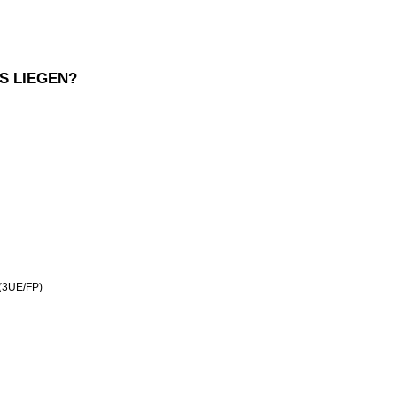
S LIEGEN?
 (3UE/FP)