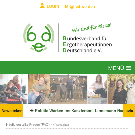
LOGIN | Mitglied werden
MENÜ
 in Kraft!
Newsticker
📢
Politik: Warken ins Kanzleramt, Linnemann Nachfolg
mehr
Häufig gestellte Fragen (FAQ)
>> Praxisalltag