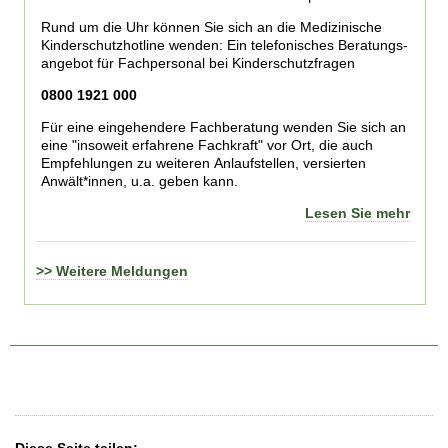
Rund um die Uhr können Sie sich an die Medizinische
Kinderschutzhotline wenden: Ein te­le­fo­ni­sches Be­ra­tungs­
an­ge­bot für Fach­per­so­nal bei Kin­der­schutz­fra­gen
0800 1921 000
Für eine eingehendere Fachberatung wenden Sie sich an
eine "insoweit erfahrene Fachkraft" vor Ort, die auch
Empfehlungen zu weiteren Anlaufstellen, versierten
Anwält*innen, u.a. geben kann.
Lesen Sie mehr
>> Weitere Meldungen