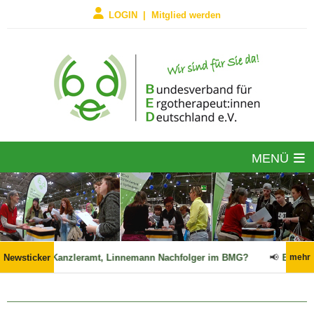
LOGIN | Mitglied werden
MENÜ
en ins Kanzleramt, Linnemann Nachfolger im BMG?
Newsticker
📢
Ergo: Zwische
mehr