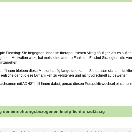
ople Pleasing: Sie begegnen Ihnen im therapeutischen Alltag häufiger, als es auf
elnde Motivation wirkt, hat meist eine andere Funktion: Es sind Strategien, die vo
 umzugehen.
lient*innen bleiben diese Muster häufig lange unerkannt. Sie passen sich an, funkt
 es entscheidend, diese Dynamiken zu verstehen und nicht vorschnell zu bewerten.
wachsenen mit ADHS“ hilft Ihnen dabei, genau diesen Perspektivwechsel einzuneh
 der einrichtungsbezogenen Impfpflicht unzulässig