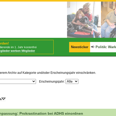
erden!
📢
BStabG tritt am 30.07.2026 in Kraft!
Newsticker
📢
Politik: Warken 
ierende im 1. Jahr kostenfrei
tglieder werben Mitglieder
erem Archiv auf Kategorie und/oder Erscheinungsjahr einschränken.
Erscheinungsjahr:
passung: Prokrastination bei ADHS einordnen