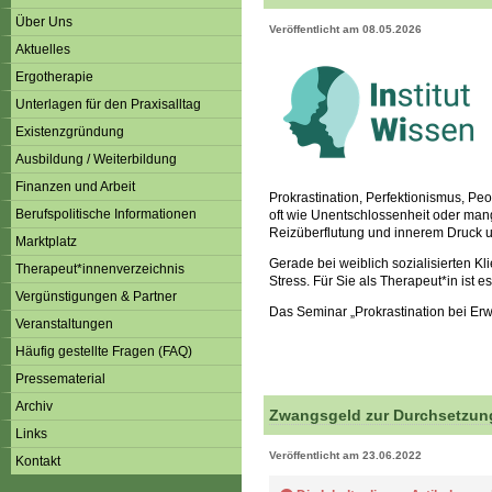
Über Uns
Veröffentlicht am 08.05.2026
Aktuelles
Ergotherapie
Unterlagen für den Praxisalltag
Existenzgründung
Ausbildung / Weiterbildung
Finanzen und Arbeit
Prokrastination, Perfektionismus, Pe
Berufspolitische Informationen
oft wie Unentschlossenheit oder mang
Reizüberflutung und innerem Druck
Marktplatz
Gerade bei weiblich sozialisierten K
Therapeut*innenverzeichnis
Stress. Für Sie als Therapeut*in ist
Vergünstigungen & Partner
Das Seminar „Prokrastination bei Er
Veranstaltungen
Häufig gestellte Fragen (FAQ)
Pressematerial
Archiv
Zwangsgeld zur Durchsetzung
Links
Veröffentlicht am 23.06.2022
Kontakt