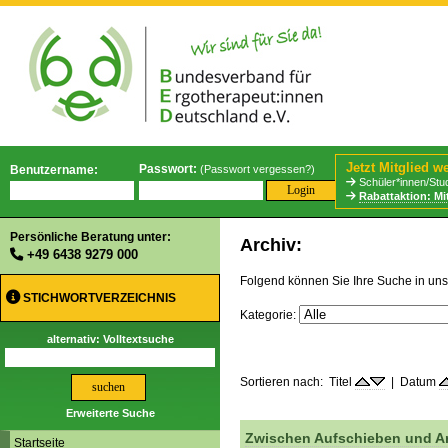
Jetzt Mitglied w
Passwort:
Benutzername:
(
Passwort vergessen?
)
Schüler*innen/Stud
Rabattaktion: Mi
Persönliche Beratung unter:
Archiv:
+49 6438 9279 000
Folgend können Sie Ihre Suche in uns
STICHWORTVERZEICHNIS
Kategorie:
alternativ: Volltextsuche
Sortieren nach: Titel
| Datum
Erweiterte Suche
Zwischen Aufschieben und An
Startseite