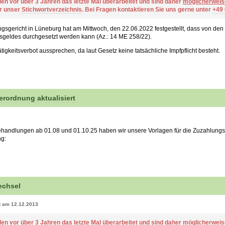
den vor über 3 Jahren das letzte Mal überarbeitet und sind daher
möglicherweis
er unser
Stichwortverzeichnis
. Bei Fragen kontaktieren Sie uns gerne unter
+49
sgericht in Lüneburg hat am Mittwoch, den 22.06.2022 festgestellt, dass von d
sgeldes durchgesetzt werden kann (Az.: 14 ME 258/22).
igkeitsverbot aussprechen, da laut Gesetz keine tatsächliche Impfpflicht besteht.
rordnung aktualisiert
Behandlungen ab 01.08 und 01.10.25 haben wir unsere Vorlagen für die Zuzahlungsi
ng:
echsel
rt am 12.12.2013
den vor über 3 Jahren das letzte Mal überarbeitet und sind daher
möglicherweis