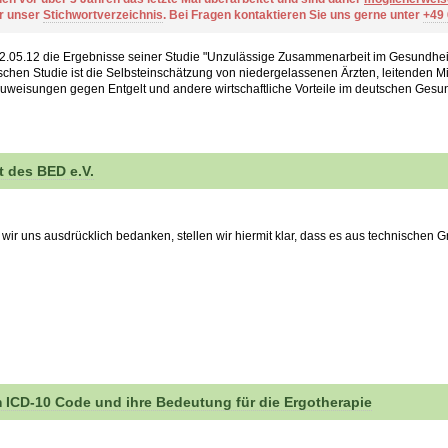
er unser
Stichwortverzeichnis
. Bei Fragen kontaktieren Sie uns gerne unter
+49
2.05.12 die Ergebnisse seiner Studie "Unzulässige Zusammenarbeit im Gesundhei
chen Studie ist die Selbsteinschätzung von niedergelassenen Ärzten, leitenden Mit
uweisungen gegen Entgelt und andere wirtschaftliche Vorteile im deutschen Gesund
t des BED e.V.
wir uns ausdrücklich bedanken, stellen wir hiermit klar, dass es aus technischen 
 ICD-10 Code und ihre Bedeutung für die Ergotherapie