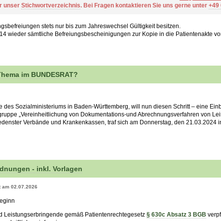
er unser
Stichwortverzeichnis
. Bei Fragen kontaktieren Sie uns gerne unter
+49
sbefreiungen stets nur bis zum Jahreswechsel Gültigkeit besitzen.
14 wieder sämtliche Befreiungsbescheinigungen zur Kopie in die Patientenakte v
Thema im BUNDESRAT?
tive des Sozialministeriums in Baden-Württemberg, will nun diesen Schritt – eine E
sgruppe „Vereinheitlichung von Dokumentations-und Abrechnungsverfahren von Le
iedenster Verbände und Krankenkassen, traf sich am Donnerstag, den 21.03.2024 in 
nungen - inkl. Vorlagen
rt am 02.07.2026
beginn
 Leistungserbringende gemäß Patientenrechtegesetz
§ 630c Absatz 3 BGB
verpf