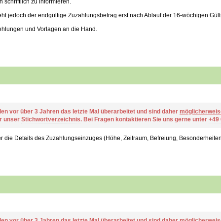
schriftlich zu informieren.
t jedoch der endgültige Zuzahlungsbetrag erst nach Ablauf der 16-wöchigen Gültig
ehlungen und Vorlagen an die Hand.
den vor über 3 Jahren das letzte Mal überarbeitet und sind daher
möglicherweis
er unser
Stichwortverzeichnis
. Bei Fragen kontaktieren Sie uns gerne unter
+49
er die Details des Zuzahlungseinzuges (Höhe, Zeitraum, Befreiung, Besonderheiten, 
den vor über 3 Jahren das letzte Mal überarbeitet und sind daher
möglicherweis