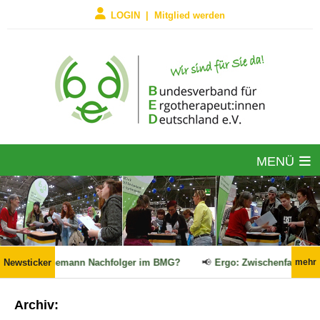
LOGIN | Mitglied werden
MENÜ
eramt, Linnemann Nachfolger im BMG?
Newsticker
📢
Ergo: Zwischenfazit des G
mehr
Archiv: